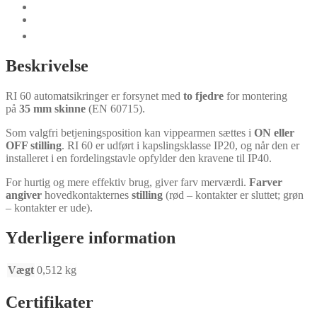
Certifikater
Dokumenter
Teknisk data
Beskrivelse
RI 60 automatsikringer er forsynet med
to fjedre
for montering
på
35 mm skinne
(EN 60715).
Som valgfri betjeningsposition kan vippearmen sættes i
ON eller
OFF stilling
. RI 60 er udført i kapslingsklasse IP20, og når den er
installeret i en fordelingstavle opfylder den kravene til IP40.
For hurtig og mere effektiv brug, giver farv merværdi.
Farver
angiver
​​hovedkontakternes
stilling
(rød – kontakter er sluttet; grøn
– kontakter er ude).
Yderligere information
Vægt
0,512 kg
Certifikater