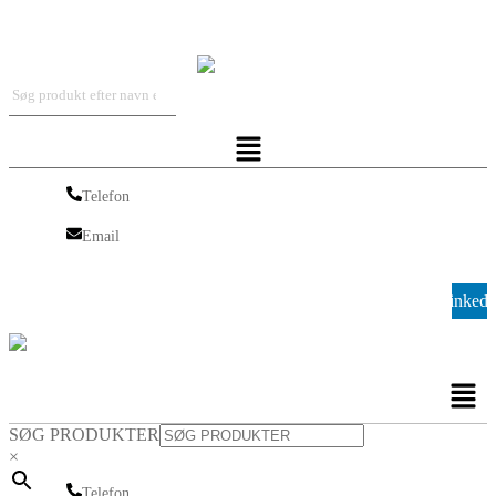
Iskra Nordic
Menu
Telefon
Telefon
Email
Email
Linkedi
Men
SØG PRODUKTER
×
Telefon