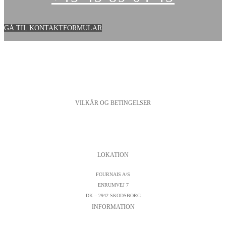
GÅ TIL KONTAKTFORMULAR
VILKÅR OG BETINGELSER
PERSONDATAPOLITIK
COOKIESPOLITIK
SALGS- OG LEVERINGSBETINGELSER
LOKATION
FOURNAIS A/S
ENRUMVEJ 7
DK – 2942 SKODSBORG
INFORMATION