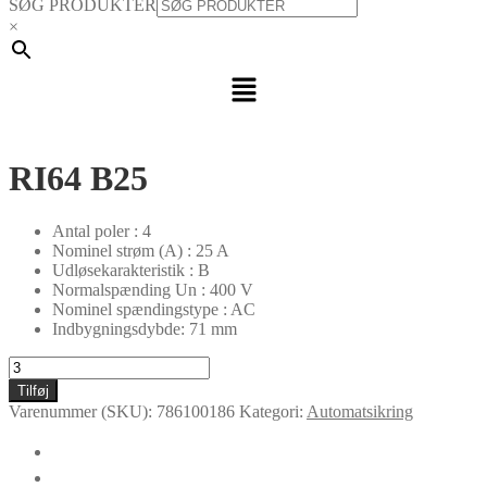
SØG PRODUKTER
×
Menu
RI64 B25
Antal poler : 4
Nominel strøm (A) : 25 A
Udløsekarakteristik : B
Normalspænding Un : 400 V
Nominel spændingstype : AC
Indbygningsdybde: 71 mm
RI64
B25
Tilføj
antal
Varenummer (SKU):
786100186
Kategori:
Automatsikring
🛈
Yderligere information