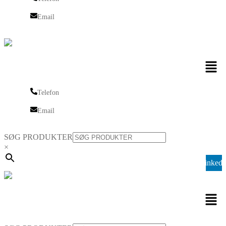
Telefon
Email
Email
Men
Telefon
Telefon
Email
Email
SØG PRODUKTER
×
Linkedi
Men