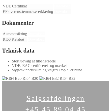
VDE Certifikat
Download
EF overensstemmelseserklæring
Download
Dokumenter
Automatsikring
Download
RI60 Katalog
Download
Teknisk data
Stort udvalg af tilbehørsdele
VDE, EAC certificeret- og mærket
Sløjfeskinnetilslutning valgfri i top eller bund
RI64 B20
RI64 B32
Salgsafdelingen
+45 45 89 04 45