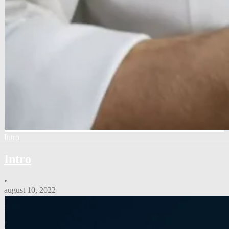
Intro
Intro
•
august 10, 2022
•
Nyheder
Nyt samarbejde fournais a/s indgik et …