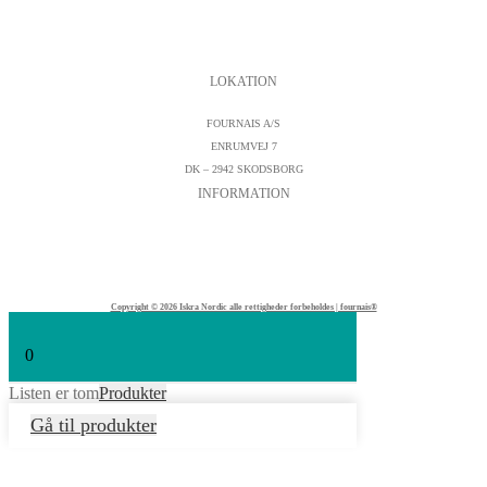
PERSONDATAPOLITIK
COOKIESPOLITIK
SALGS- OG LEVERINGSBETINGELSER
LOKATION
FOURNAIS A/S
ENRUMVEJ 7
DK – 2942 SKODSBORG
INFORMATION
KONTAKTFORMULAR
CVR : DK19542572
TELEFON:
+45 45 89 04 45
Copyright © 2026 Iskra Nordic alle rettigheder forbeholdes | fournais®
0
Listen er tom
Produkter
Gå til produkter