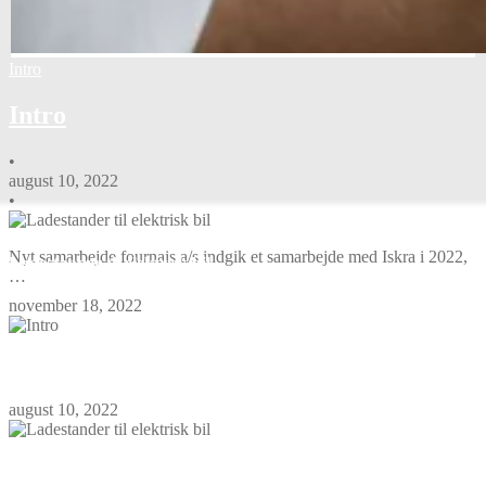
Intro
Intro
•
august 10, 2022
•
Nyheder
Nyt samarbejde fournais a/s indgik et samarbejde med Iskra i 2022,
Ladestander til elektrisk bil
…
november 18, 2022
Intro
august 10, 2022
Ladestander til elektrisk bil