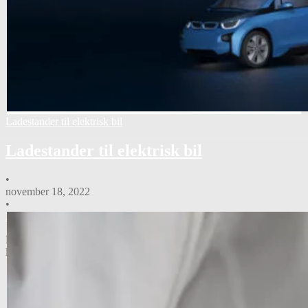
Ladestander til elektrisk bil
Ladestander til elektrisk bil
•
november 18, 2022
•
Nyheder
Privat EV ladestander Innovativ. Smart. Bæredygtigt Iskra EVC
ladestationer fungerer …