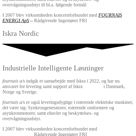
overvågningsudstyr til bl.a. følgende formål:
I 2007 blev virksomheden koncernforbundet med
FOURNAIS
ENERGI ApS
–
Rådgivende Ingeniører FRI
Iskra Nordic
Industrielle Intelligente Løsninger
fournais a/s
indgik et samarbejde med Iskra i 2022, og har nu
ansvaret for levering samt support af Iskra
produkter
i Danmark,
Norge og Sverige.
fournais a/s
er også leveringsdygtige i roterende elektriske maskiner,
det være sig: Synkrongeneratorer, roterende omformere og
asynkronmotorer, samt eltavler og beskyttelses- og
overvågningsudstyr.
I 2007 blev virksomheden koncernforbundet med
FOURNAIS
ENERGI ApS
–
Rådgivende Ingeniører FRI