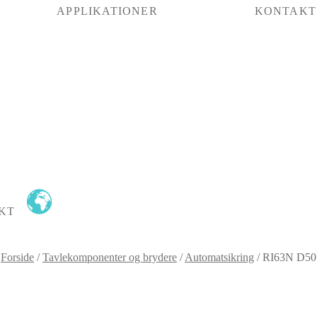
APPLIKATIONER
KONTAKT
KT
Forside
/
Tavlekomponenter og brydere
/
Automatsikring
/
RI63N D50