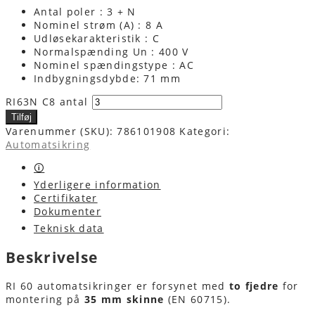
Antal poler : 3 + N
Nominel strøm (A) : 8 A
Udløsekarakteristik : C
Normalspænding Un : 400 V
Nominel spændingstype : AC
Indbygningsdybde: 71 mm
RI63N C8 antal
Tilføj
Varenummer (SKU):
786101908
Kategori:
Automatsikring
🛈
Yderligere information
Certifikater
Dokumenter
Teknisk data
Beskrivelse
RI 60 automatsikringer er forsynet med
to fjedre
for
montering på
35 mm skinne
(EN 60715).