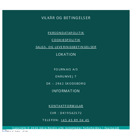
VILKÅR OG BETINGELSER
PERSONDATAPOLITIK
COOKIESPOLITIK
SALGS- OG LEVERINGSBETINGELSER
LOKATION
FOURNAIS A/S
ENRUMVEJ 7
DK – 2942 SKODSBORG
INFORMATION
KONTAKTFORMULAR
CVR : DK19542572
TELEFON:
+45 45 89 04 45
Copyright © 2026 Iskra Nordic alle rettigheder forbeholdes | fournais®