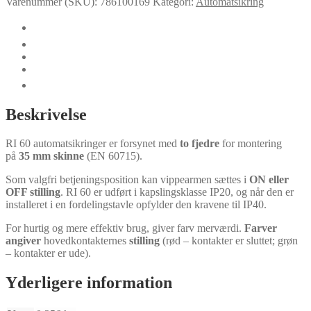
Varenummer (SKU):
786100169
Kategori:
Automatsikring
🛈
Yderligere information
Certifikater
Dokumenter
Teknisk data
Beskrivelse
RI 60 automatsikringer er forsynet med
to fjedre
for montering
på
35 mm skinne
(EN 60715).
Som valgfri betjeningsposition kan vippearmen sættes i
ON eller
OFF stilling
. RI 60 er udført i kapslingsklasse IP20, og når den er
installeret i en fordelingstavle opfylder den kravene til IP40.
For hurtig og mere effektiv brug, giver farv merværdi.
Farver
angiver
​​hovedkontakternes
stilling
(rød – kontakter er sluttet; grøn
– kontakter er ude).
Yderligere information