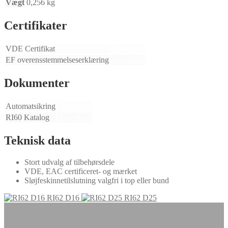
Vægt
0,256 kg
Certifikater
VDE Certifikat
Download
EF overensstemmelseserklæring
Download
Dokumenter
Automatsikring
Download
RI60 Katalog
Download
Teknisk data
Stort udvalg af tilbehørsdele
VDE, EAC certificeret- og mærket
Sløjfeskinnetilslutning valgfri i top eller bund
RI62 D16
RI62 D25