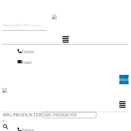
Iskra Nordic
Menu
Telefon
Telefon
Email
Email
Linkedi
Men
SØG PRODUKTER
×
Telefon