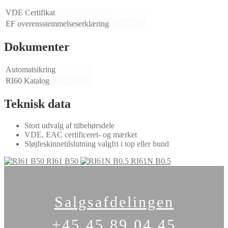
VDE Certifikat
Download
EF overensstemmelseserklæring
Download
Dokumenter
Automatsikring
Download
RI60 Katalog
Download
Teknisk data
Stort udvalg af tilbehørsdele
VDE, EAC certificeret- og mærket
Sløjfeskinnetilslutning valgfri i top eller bund
RI61 B50
RI61N B0.5
Salgsafdelingen
+45 45 89 04 45