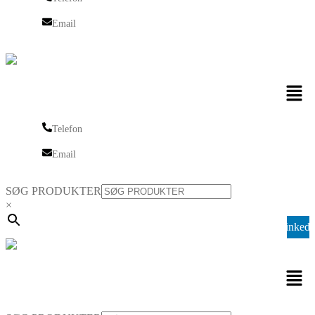
Telefon
Email
Email
Men
Telefon
Telefon
Email
Email
SØG PRODUKTER
×
Linkedi
Men