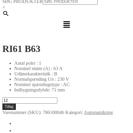
SØG PRODUKTER
×
Menu
RI61 B63
Antal poler : 1
Nominel strøm (A) : 63 A
Udløsekarakteristik : B
Normalspænding Un : 230 V
Nominel spændingstype : AC
Indbygningsdybde: 71 mm
RI61
B63
Tilføj
antal
Varenummer (SKU):
786100046
Kategori:
Automatsikring
🛈
Yderligere information