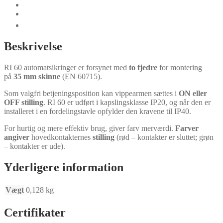
Certifikater
Dokumenter
Teknisk data
Beskrivelse
RI 60 automatsikringer er forsynet med
to fjedre
for montering
på
35 mm skinne
(EN 60715).
Som valgfri betjeningsposition kan vippearmen sættes i
ON eller
OFF stilling
. RI 60 er udført i kapslingsklasse IP20, og når den er
installeret i en fordelingstavle opfylder den kravene til IP40.
For hurtig og mere effektiv brug, giver farv merværdi.
Farver
angiver
​​hovedkontakternes
stilling
(rød – kontakter er sluttet; grøn
– kontakter er ude).
Yderligere information
Vægt
0,128 kg
Certifikater