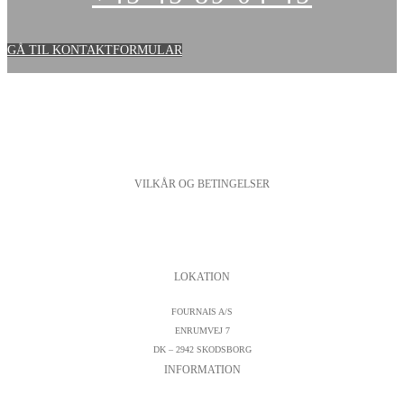
GÅ TIL KONTAKTFORMULAR
VILKÅR OG BETINGELSER
PERSONDATAPOLITIK
COOKIESPOLITIK
SALGS- OG LEVERINGSBETINGELSER
LOKATION
FOURNAIS A/S
ENRUMVEJ 7
DK – 2942 SKODSBORG
INFORMATION