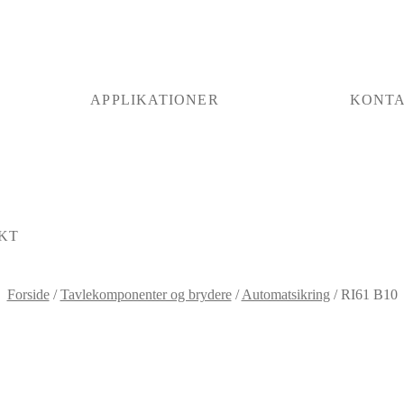
APPLIKATIONER
KONT
KT
Forside
/
Tavlekomponenter og brydere
/
Automatsikring
/
RI61 B10