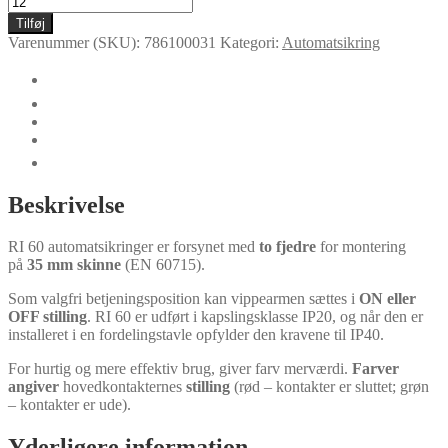
B0.5
Tilføj
antal
Varenummer (SKU):
786100031
Kategori:
Automatsikring
🛈
Yderligere information
Certifikater
Dokumenter
Teknisk data
Beskrivelse
RI 60 automatsikringer er forsynet med
to fjedre
for montering
på
35 mm skinne
(EN 60715).
Som valgfri betjeningsposition kan vippearmen sættes i
ON eller
OFF stilling
. RI 60 er udført i kapslingsklasse IP20, og når den er
installeret i en fordelingstavle opfylder den kravene til IP40.
For hurtig og mere effektiv brug, giver farv merværdi.
Farver
angiver
​​hovedkontakternes
stilling
(rød – kontakter er sluttet; grøn
– kontakter er ude).
Yderligere information