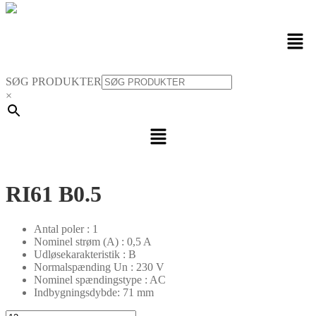
Men
SØG PRODUKTER
×
Menu
RI61 B0.5
Antal poler : 1
Nominel strøm (A) : 0,5 A
Udløsekarakteristik : B
Normalspænding Un : 230 V
Nominel spændingstype : AC
Indbygningsdybde: 71 mm
RI61