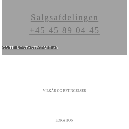
Salgsafdelingen
+45 45 89 04 45
GÅ TIL KONTAKTFORMULAR
VILKÅR OG BETINGELSER
PERSONDATAPOLITIK
COOKIESPOLITIK
SALGS- OG LEVERINGSBETINGELSER
LOKATION