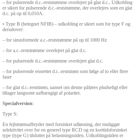
– for pulserende d.c.-reststrømme overlejret på glat d.c.. Udkobling
er sikret for pulserende d.c.-reststrømme, der overlejres som en glat
d.c. på op til 0,010A.
• Type B (betegnet NFIB) – udkobling er sikret som for type F og
derudover:
– for sinusformede a.c.-reststrømme på op til 1000 Hz
– for a.c.-reststrømme overlejret på glat d.c.
– for pulserende d.c.-reststrømme overlejret glat d.c.
– for pulserende ensrettet d.c.-reststrøm som følge af to eller flere
faser
– for glat d.c.-reststrøm, uanset om denne påføres pludseligt eller
tiltager langsomt uafhængigt af polaritet.
Specialversion
:
Type S:
En fejlstrømsafbryder med forsinket udløsning, der muliggør
selektivitet over for en generel type RCD og en korttidsforsinket
type (type G) tilsluttet på belastningssiden. Udkoblingstiden er