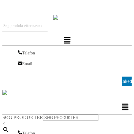
Iskra Nordic
Menu
Telefon
Telefon
Email
Email
Linkedi
Men
SØG PRODUKTER
×
Telefon