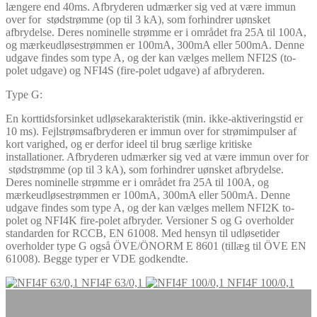
længere end 40ms. Afbryderen udmærker sig ved at være immun
over for stødstrømme (op til 3 kA), som forhindrer uønsket
afbrydelse. Deres nominelle strømme er i området fra 25A til 100A,
og mærkeudløsestrømmen er 100mA, 300mA eller 500mA. Denne
udgave findes som type A, og der kan vælges mellem NFI2S (to-
polet udgave) og NFI4S (fire-polet udgave) af afbryderen.
Type G:
En korttidsforsinket udløsekarakteristik (min. ikke-aktiveringstid er
10 ms). Fejlstrømsafbryderen er immun over for strømimpulser af
kort varighed, og er derfor ideel til brug særlige kritiske
installationer. Afbryderen udmærker sig ved at være immun over for
stødstrømme (op til 3 kA), som forhindrer uønsket afbrydelse.
Deres nominelle strømme er i området fra 25A til 100A, og
mærkeudløsestrømmen er 100mA, 300mA eller 500mA. Denne
udgave findes som type A, og der kan vælges mellem NFI2K to-
polet og NFI4K fire-polet afbryder. Versioner S og G overholder
standarden for RCCB, EN 61008. Med hensyn til udløsetider
overholder type G også ÖVE/ÖNORM E 8601 (tillæg til ÖVE EN
61008). Begge typer er VDE godkendte.
NFI4F 63/0,1
NFI4F 100/0,1