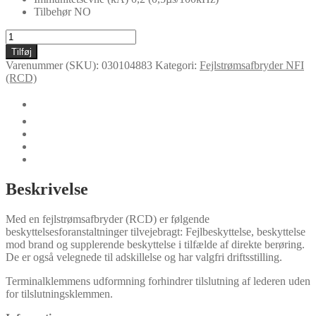
Tilbehør NO
NFI4F
80/0,1
Tilføj
antal
Varenummer (SKU):
030104883
Kategori:
Fejlstrømsafbryder NFI
(RCD)
🛈
Yderligere information
Certifikater
Dokumenter
Typer
Beskrivelse
Med en fejlstrømsafbryder (RCD) er følgende
beskyttelsesforanstaltninger tilvejebragt: Fejlbeskyttelse, beskyttelse
mod brand og supplerende beskyttelse i tilfælde af direkte berøring.
De er også velegnede til adskillelse og har valgfri driftsstilling.
Terminalklemmens udformning forhindrer tilslutning af lederen uden
for tilslutningsklemmen.