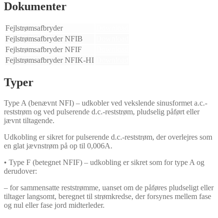
Dokumenter
Fejlstrømsafbryder
Download
Fejlstrømsafbryder NFIB
Download
Fejlstrømsafbryder NFIF
Download
Fejlstrømsafbryder NFIK-HI
Download
Typer
Type A (benævnt NFI) – udkobler ved vekslende sinusformet a.c.-
reststrøm og ved pulserende d.c.-reststrøm, pludselig påført eller
jævnt tiltagende.
Udkobling er sikret for pulserende d.c.-reststrøm, der overlejres som
en glat jævnstrøm på op til 0,006A.
• Type F (betegnet NFIF) – udkobling er sikret som for type A og
derudover:
– for sammensatte reststrømme, uanset om de påføres pludseligt eller
tiltager langsomt, beregnet til strømkredse, der forsynes mellem fase
og nul eller fase jord midterleder.