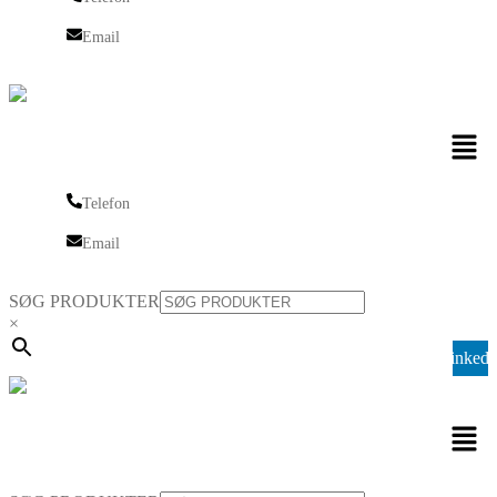
Telefon
Email
Email
Men
Telefon
Telefon
Email
Email
SØG PRODUKTER
×
Linkedi
Men