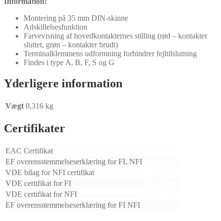
Information:
Montering på 35 mm DIN-skinne
Adskillelsesfunktion
Farvevisning af hovedkontakternes stilling (rød – kontakter
sluttet, grøn – kontakter brudt)
Terminalklemmens udformning forhindrer fejltilslutning
Findes i type A, B, F, S og G
Yderligere information
Vægt
0,316 kg
Certifikater
EAC Certifikat
Download
EF overensstemmelseserklæring for FI, NFI
Download
VDE bilag for NFI certifikat
Download
VDE certifikat for FI
Download
VDE certifikat for NFI
Download
EF overensstemmelseserklæring for FI NFI
Download