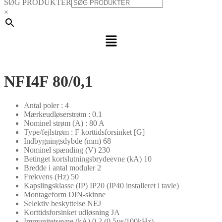
SØG PRODUKTER
×
Menu
NFI4F 80/0,1
Antal poler : 4
Mærkeudløserstrøm : 0.1
Nominel strøm (A) : 80 A
Type/fejlstrøm : F korttidsforsinket [G]
Indbygningsdybde (mm) 68
Nominel spænding (V) 230
Betinget kortslutningsbrydeevne (kA) 10
Bredde i antal moduler 2
Frekvens (Hz) 50
Kapslingsklasse (IP) IP20 (IP40 installeret i tavle)
Montageform DIN-skinne
Selektiv beskyttelse NEJ
Korttidsforsinket udløsning JA
Immunitetsevne (kA) 0,2 (0,5µs/100kHz)