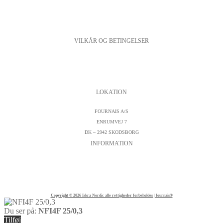
VILKÅR OG BETINGELSER
PERSONDATAPOLITIK
COOKIESPOLITIK
SALGS- OG LEVERINGSBETINGELSER
LOKATION
FOURNAIS A/S
ENRUMVEJ 7
DK – 2942 SKODSBORG
INFORMATION
KONTAKTFORMULAR
CVR : DK19542572
TELEFON:
+45 45 89 04 45
Copyright © 2026 Iskra Nordic alle rettigheder forbeholdes | fournais®
Du ser på:
NFI4F 25/0,3
Tilføj