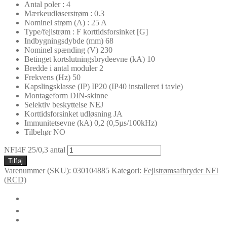
Antal poler : 4
Mærkeudløserstrøm : 0.3
Nominel strøm (A) : 25 A
Type/fejlstrøm : F korttidsforsinket [G]
Indbygningsdybde (mm) 68
Nominel spænding (V) 230
Betinget kortslutningsbrydeevne (kA) 10
Bredde i antal moduler 2
Frekvens (Hz) 50
Kapslingsklasse (IP) IP20 (IP40 installeret i tavle)
Montageform DIN-skinne
Selektiv beskyttelse NEJ
Korttidsforsinket udløsning JA
Immunitetsevne (kA) 0,2 (0,5µs/100kHz)
Tilbehør NO
NFI4F 25/0,3 antal
Tilføj
Varenummer (SKU):
030104885
Kategori:
Fejlstrømsafbryder NFI
(RCD)
🛈
Yderligere information
Certifikater