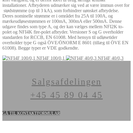
installationer. Afbryderen udmærker sig ved at være immun over for
stødstrømme (op til 3 kA), som forhindrer uønsket afbrydelse.
Deres nominelle strømme er i området fra 25A til 100A, og
mærkeudløsestrømmen er 100mA, 300mA eller 500mA. Denne
udgave findes som type A, og der kan vælges mellem NFI2K to-
polet og NFI4K fire-polet afbryder. Versioner S og G overholder
standarden for RCCB, EN 61008. Med hensyn til udløsetider
overholder type G også ÖVE/ÖNORM E 8601 (tillæg til ÖVE EN
61008). Begge typer er VDE godkendte.
NFI4F 100/0,1
NFI4F 40/0,3
Salgsafdelingen
+45 45 89 04 45
GÅ TIL KONTAKTFORMULAR