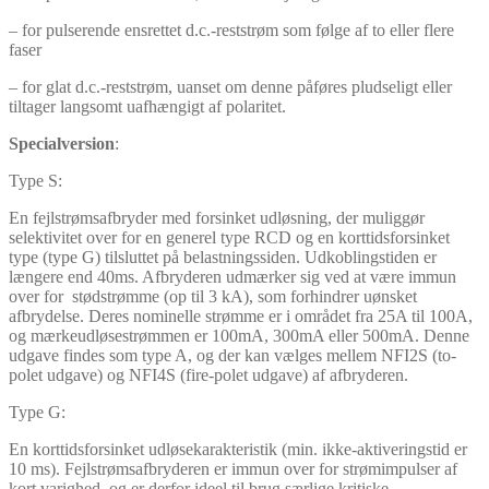
– for pulserende ensrettet d.c.-reststrøm som følge af to eller flere
faser
– for glat d.c.-reststrøm, uanset om denne påføres pludseligt eller
tiltager langsomt uafhængigt af polaritet.
Specialversion
:
Type S:
En fejlstrømsafbryder med forsinket udløsning, der muliggør
selektivitet over for en generel type RCD og en korttidsforsinket
type (type G) tilsluttet på belastningssiden. Udkoblingstiden er
længere end 40ms. Afbryderen udmærker sig ved at være immun
over for stødstrømme (op til 3 kA), som forhindrer uønsket
afbrydelse. Deres nominelle strømme er i området fra 25A til 100A,
og mærkeudløsestrømmen er 100mA, 300mA eller 500mA. Denne
udgave findes som type A, og der kan vælges mellem NFI2S (to-
polet udgave) og NFI4S (fire-polet udgave) af afbryderen.
Type G:
En korttidsforsinket udløsekarakteristik (min. ikke-aktiveringstid er
10 ms). Fejlstrømsafbryderen er immun over for strømimpulser af
kort varighed, og er derfor ideel til brug særlige kritiske