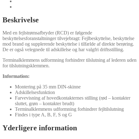
Dokumenter
Typer
Beskrivelse
Med en fejlstrømsafbryder (RCD) er følgende
beskyttelsesforanstaltninger tilvejebragt: Fejlbeskyttelse, beskyttelse
mod brand og supplerende beskyttelse i tilfælde af direkte berøring.
De er også velegnede til adskillelse og har valgfri driftsstilling.
Terminalklemmens udformning forhindrer tilslutning af lederen uden
for tilslutningsklemmen.
Information:
Montering på 35 mm DIN-skinne
Adskillelsesfunktion
Farvevisning af hovedkontakternes stilling (rød – kontakter
sluttet, grøn – kontakter brudt)
Terminalklemmens udformning forhindrer fejltilslutning
Findes i type A, B, F, S og G
Yderligere information