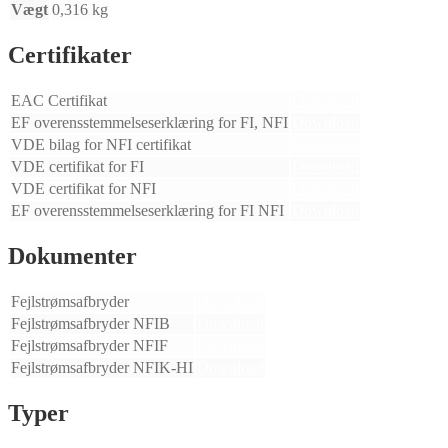
Vægt
0,316 kg
Certifikater
EAC Certifikat
Download
EF overensstemmelseserklæring for FI, NFI
Download
VDE bilag for NFI certifikat
Download
VDE certifikat for FI
Download
VDE certifikat for NFI
Download
EF overensstemmelseserklæring for FI NFI
Download
Dokumenter
Fejlstrømsafbryder
Download
Fejlstrømsafbryder NFIB
Download
Fejlstrømsafbryder NFIF
Download
Fejlstrømsafbryder NFIK-HI
Download
Typer