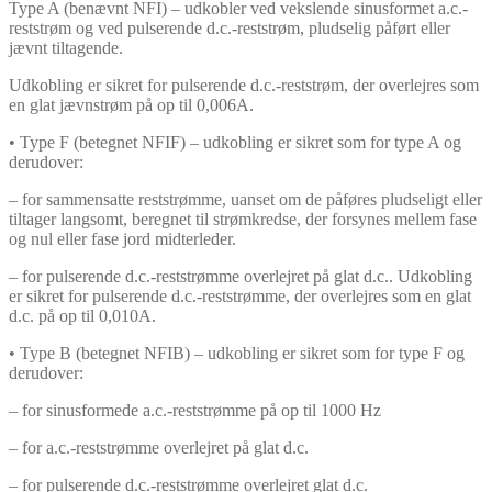
Type A (benævnt NFI) – udkobler ved vekslende sinusformet a.c.-
reststrøm og ved pulserende d.c.-reststrøm, pludselig påført eller
jævnt tiltagende.
Udkobling er sikret for pulserende d.c.-reststrøm, der overlejres som
en glat jævnstrøm på op til 0,006A.
• Type F (betegnet NFIF) – udkobling er sikret som for type A og
derudover:
– for sammensatte reststrømme, uanset om de påføres pludseligt eller
tiltager langsomt, beregnet til strømkredse, der forsynes mellem fase
og nul eller fase jord midterleder.
– for pulserende d.c.-reststrømme overlejret på glat d.c.. Udkobling
er sikret for pulserende d.c.-reststrømme, der overlejres som en glat
d.c. på op til 0,010A.
• Type B (betegnet NFIB) – udkobling er sikret som for type F og
derudover:
– for sinusformede a.c.-reststrømme på op til 1000 Hz
– for a.c.-reststrømme overlejret på glat d.c.
– for pulserende d.c.-reststrømme overlejret glat d.c.