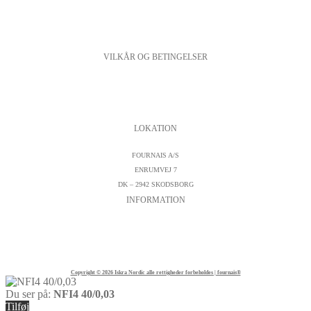
VILKÅR OG BETINGELSER
PERSONDATAPOLITIK
COOKIESPOLITIK
SALGS- OG LEVERINGSBETINGELSER
LOKATION
FOURNAIS A/S
ENRUMVEJ 7
DK – 2942 SKODSBORG
INFORMATION
KONTAKTFORMULAR
CVR : DK19542572
TELEFON:
+45 45 89 04 45
Copyright © 2026 Iskra Nordic alle rettigheder forbeholdes | fournais®
Du ser på:
NFI4 40/0,03
Tilføj