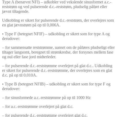
Type A (benævnt NFI) – udkobler ved vekslende sinusformet a.c.-
reststrøm og ved pulserende d.c.-reststrøm, pludselig påført eller
jævnt tiltagende.
Udkobling er sikret for pulserende d.c.-reststrøm, der overlejres som
en glat jævnstrøm på op til 0,006A.
• Type F (betegnet NFIF) – udkobling er sikret som for type A og
derudover:
– for sammensatte reststrømme, uanset om de påføres pludseligt eller
tiltager langsomt, beregnet til strømkredse, der forsynes mellem fase
og nul eller fase jord midterleder.
– for pulserende d.c.-reststrømme overlejret på glat d.c.. Udkobling
er sikret for pulserende d.c.-reststrømme, der overlejres som en glat
d.c. på op til 0,010A.
• Type B (betegnet NFIB) – udkobling er sikret som for type F og
derudover:
– for sinusformede a.c.-reststrømme på op til 1000 Hz
– for a.c.-reststrømme overlejret på glat d.c.
– for pulserende d.c.-reststrømme overlejret glat d.c.