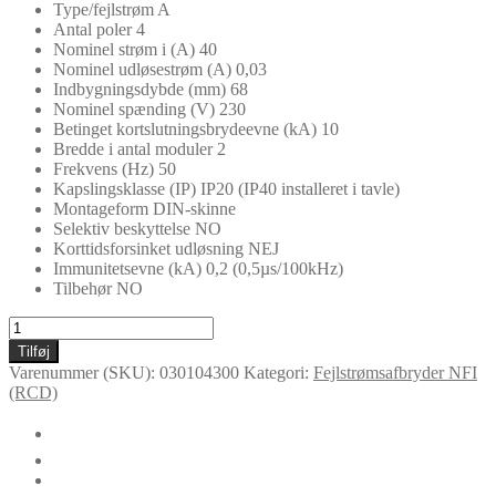
Type/fejlstrøm A
Antal poler 4
Nominel strøm i (A) 40
Nominel udløsestrøm (A) 0,03
Indbygningsdybde (mm) 68
Nominel spænding (V) 230
Betinget kortslutningsbrydeevne (kA) 10
Bredde i antal moduler 2
Frekvens (Hz) 50
Kapslingsklasse (IP) IP20 (IP40 installeret i tavle)
Montageform DIN-skinne
Selektiv beskyttelse NO
Korttidsforsinket udløsning NEJ
Immunitetsevne (kA) 0,2 (0,5µs/100kHz)
Tilbehør NO
NFI4
40/0,03
Tilføj
antal
Varenummer (SKU):
030104300
Kategori:
Fejlstrømsafbryder NFI
(RCD)
🛈
Yderligere information
Certifikater