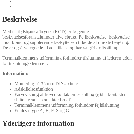
Dokumenter
Typer
Beskrivelse
Med en fejlstrømsafbryder (RCD) er følgende
beskyttelsesforanstaltninger tilvejebragt: Fejlbeskyttelse, beskyttelse
mod brand og supplerende beskyttelse i tilfælde af direkte berøring.
De er også velegnede til adskillelse og har valgfri driftsstilling.
Terminalklemmens udformning forhindrer tilslutning af lederen uden
for tilslutningsklemmen.
Information:
Montering på 35 mm DIN-skinne
Adskillelsesfunktion
Farvevisning af hovedkontakternes stilling (rød – kontakter
sluttet, grøn – kontakter brudt)
Terminalklemmens udformning forhindrer fejltilslutning
Findes i type A, B, F, S og G
Yderligere information