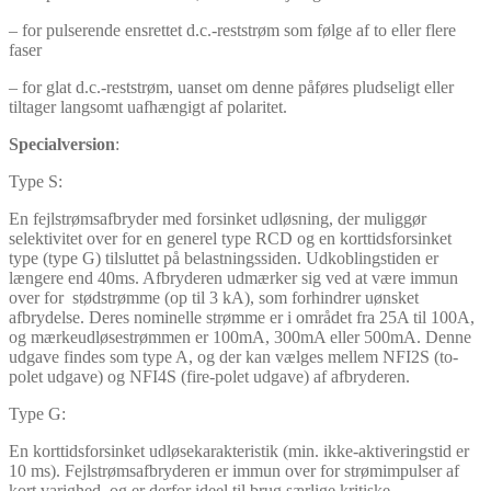
– for pulserende ensrettet d.c.-reststrøm som følge af to eller flere
faser
– for glat d.c.-reststrøm, uanset om denne påføres pludseligt eller
tiltager langsomt uafhængigt af polaritet.
Specialversion
:
Type S:
En fejlstrømsafbryder med forsinket udløsning, der muliggør
selektivitet over for en generel type RCD og en korttidsforsinket
type (type G) tilsluttet på belastningssiden. Udkoblingstiden er
længere end 40ms. Afbryderen udmærker sig ved at være immun
over for stødstrømme (op til 3 kA), som forhindrer uønsket
afbrydelse. Deres nominelle strømme er i området fra 25A til 100A,
og mærkeudløsestrømmen er 100mA, 300mA eller 500mA. Denne
udgave findes som type A, og der kan vælges mellem NFI2S (to-
polet udgave) og NFI4S (fire-polet udgave) af afbryderen.
Type G:
En korttidsforsinket udløsekarakteristik (min. ikke-aktiveringstid er
10 ms). Fejlstrømsafbryderen er immun over for strømimpulser af
kort varighed, og er derfor ideel til brug særlige kritiske