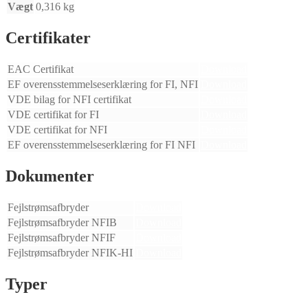
Vægt
0,316 kg
Certifikater
EAC Certifikat
Download
EF overensstemmelseserklæring for FI, NFI
Download
VDE bilag for NFI certifikat
Download
VDE certifikat for FI
Download
VDE certifikat for NFI
Download
EF overensstemmelseserklæring for FI NFI
Download
Dokumenter
Fejlstrømsafbryder
Download
Fejlstrømsafbryder NFIB
Download
Fejlstrømsafbryder NFIF
Download
Fejlstrømsafbryder NFIK-HI
Download
Typer