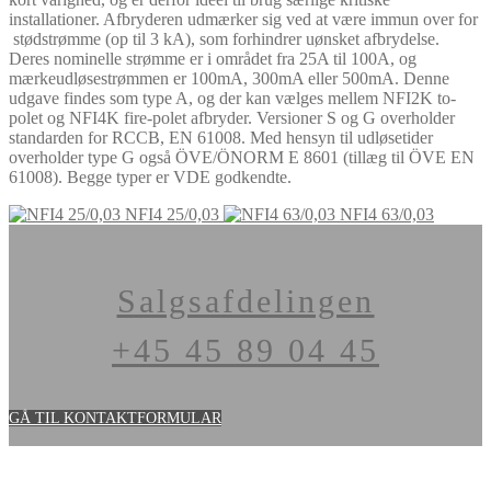
installationer. Afbryderen udmærker sig ved at være immun over for
stødstrømme (op til 3 kA), som forhindrer uønsket afbrydelse.
Deres nominelle strømme er i området fra 25A til 100A, og
mærkeudløsestrømmen er 100mA, 300mA eller 500mA. Denne
udgave findes som type A, og der kan vælges mellem NFI2K to-
polet og NFI4K fire-polet afbryder. Versioner S og G overholder
standarden for RCCB, EN 61008. Med hensyn til udløsetider
overholder type G også ÖVE/ÖNORM E 8601 (tillæg til ÖVE EN
61008). Begge typer er VDE godkendte.
NFI4 25/0,03
NFI4 63/0,03
Salgsafdelingen
+45 45 89 04 45
GÅ TIL KONTAKTFORMULAR