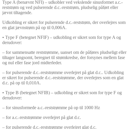
Type A (benævnt NFI) – udkobler ved vekslende sinusformet a.c.-
reststrøm og ved pulserende d.c.-reststrøm, pludselig påført eller
jævnt tiltagende.
Udkobling er sikret for pulserende d.c.-reststrøm, der overlejres som
en glat jævnstrøm på op til 0,006A.
• Type F (betegnet NFIF) – udkobling er sikret som for type A og
derudover:
– for sammensatte reststrømme, uanset om de påføres pludseligt eller
tiltager langsomt, beregnet til strømkredse, der forsynes mellem fase
og nul eller fase jord midterleder.
– for pulserende d.c.-reststrømme overlejret på glat d.c.. Udkobling
er sikret for pulserende d.c.-reststrømme, der overlejres som en glat
d.c. på op til 0,010A.
• Type B (betegnet NFIB) – udkobling er sikret som for type F og
derudover:
– for sinusformede a.c.-reststrømme på op til 1000 Hz
– for a.c.-reststrømme overlejret på glat d.c.
– for pulserende d.c.-reststrømme overlejret glat d.c.