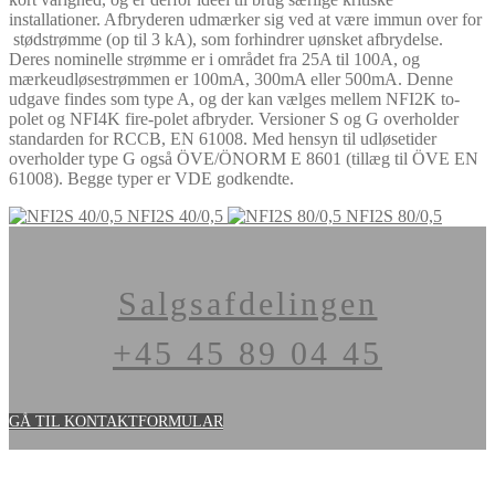
installationer. Afbryderen udmærker sig ved at være immun over for
stødstrømme (op til 3 kA), som forhindrer uønsket afbrydelse.
Deres nominelle strømme er i området fra 25A til 100A, og
mærkeudløsestrømmen er 100mA, 300mA eller 500mA. Denne
udgave findes som type A, og der kan vælges mellem NFI2K to-
polet og NFI4K fire-polet afbryder. Versioner S og G overholder
standarden for RCCB, EN 61008. Med hensyn til udløsetider
overholder type G også ÖVE/ÖNORM E 8601 (tillæg til ÖVE EN
61008). Begge typer er VDE godkendte.
NFI2S 40/0,5
NFI2S 80/0,5
Salgsafdelingen
+45 45 89 04 45
GÅ TIL KONTAKTFORMULAR