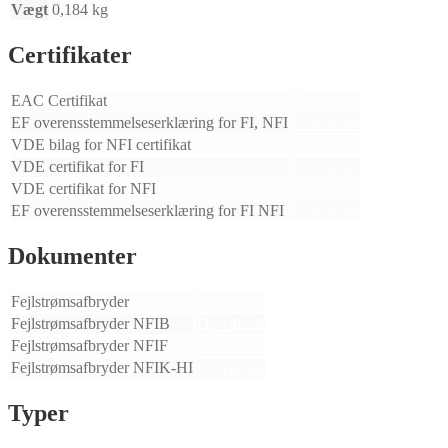
Vægt
0,184 kg
Certifikater
EAC Certifikat
Download
EF overensstemmelseserklæring for FI, NFI
Download
VDE bilag for NFI certifikat
Download
VDE certifikat for FI
Download
VDE certifikat for NFI
Download
EF overensstemmelseserklæring for FI NFI
Download
Dokumenter
Fejlstrømsafbryder
Download
Fejlstrømsafbryder NFIB
Download
Fejlstrømsafbryder NFIF
Download
Fejlstrømsafbryder NFIK-HI
Download
Typer