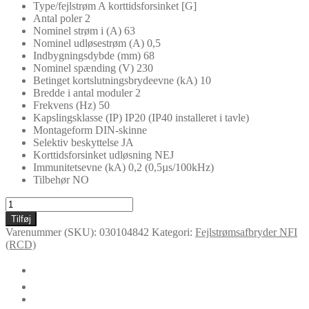
Type/fejlstrøm A korttidsforsinket [G]
Antal poler 2
Nominel strøm i (A) 63
Nominel udløsestrøm (A) 0,5
Indbygningsdybde (mm) 68
Nominel spænding (V) 230
Betinget kortslutningsbrydeevne (kA) 10
Bredde i antal moduler 2
Frekvens (Hz) 50
Kapslingsklasse (IP) IP20 (IP40 installeret i tavle)
Montageform DIN-skinne
Selektiv beskyttelse JA
Korttidsforsinket udløsning NEJ
Immunitetsevne (kA) 0,2 (0,5µs/100kHz)
Tilbehør NO
NFI2S
63/0,5
Tilføj
antal
Varenummer (SKU):
030104842
Kategori:
Fejlstrømsafbryder NFI
(RCD)
🛈
Yderligere information
Certifikater