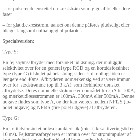
– for pulserende ensrettet d.c.-reststrøm som følge af to eller flere
faser
– for glat d.c.-reststrøm, uanset om denne påføres pludseligt eller
tiltager langsomt uafhængigt af polaritet.
Specialversion
:
Type S:
En fejlstrømsafbryder med forsinket udløsning, der muliggør
selektivitet over for en generel type RCD og en korttidsforsinket
type (type G) tilsluttet på belastningssiden. Udkoblingstiden er
længere end 40ms. Afbryderen udmærker sig ved at være immun
over for stødstrømme (op til 3 kA), som forhindrer uønsket
afbrydelse. Deres nominelle strømme er i området fra 25A til 100A,
og mærkeudløsestrømmen er 100mA, 300mA eller 500mA. Denne
udgave findes som type A, og der kan vælges mellem NFI2S (to-
polet udgave) og NFI4S (fire-polet udgave) af afbryderen.
Type G:
En korttidsforsinket udløsekarakteristik (min. ikke-aktiveringstid er
10 ms). Fejlstrømsafbryderen er immun over for strømimpulser af
kort varighed, og er derfor ideel til brug særlige kritiske