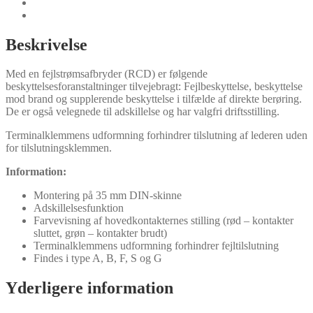
Dokumenter
Typer
Beskrivelse
Med en fejlstrømsafbryder (RCD) er følgende
beskyttelsesforanstaltninger tilvejebragt: Fejlbeskyttelse, beskyttelse
mod brand og supplerende beskyttelse i tilfælde af direkte berøring.
De er også velegnede til adskillelse og har valgfri driftsstilling.
Terminalklemmens udformning forhindrer tilslutning af lederen uden
for tilslutningsklemmen.
Information:
Montering på 35 mm DIN-skinne
Adskillelsesfunktion
Farvevisning af hovedkontakternes stilling (rød – kontakter
sluttet, grøn – kontakter brudt)
Terminalklemmens udformning forhindrer fejltilslutning
Findes i type A, B, F, S og G
Yderligere information