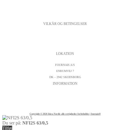
VILKÅR OG BETINGELSER
PERSONDATAPOLITIK
COOKIESPOLITIK
SALGS- OG LEVERINGSBETINGELSER
LOKATION
FOURNAIS A/S
ENRUMVEJ 7
DK – 2942 SKODSBORG
INFORMATION
KONTAKTFORMULAR
CVR : DK19542572
TELEFON:
+45 45 89 04 45
Copyright © 2026 Iskra Nordic alle rettigheder forbeholdes | fournais®
Du ser på:
NFI2S 63/0,5
Tilføj