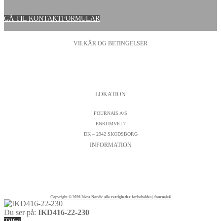
GÅ TIL KONTAKTFORMULAR
VILKÅR OG BETINGELSER
PERSONDATAPOLITIK
COOKIESPOLITIK
SALGS- OG LEVERINGSBETINGELSER
LOKATION
FOURNAIS A/S
ENRUMVEJ 7
DK – 2942 SKODSBORG
INFORMATION
KONTAKTFORMULAR
CVR : DK19542572
TELEFON:
+45 45 89 04 45
Copyright © 2026 Iskra Nordic alle rettigheder forbeholdes | fournais®
Du ser på:
IKD416-22-230