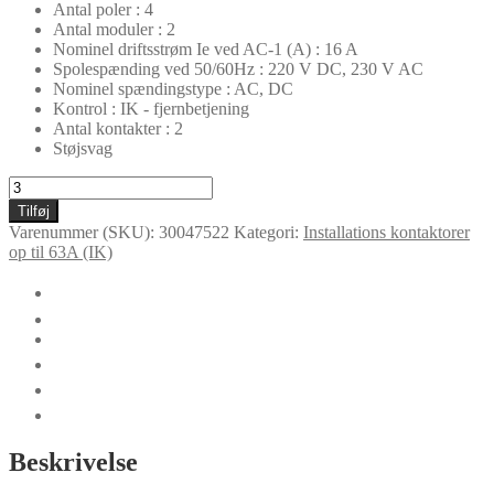
Antal poler : 4
Antal moduler : 2
Nominel driftsstrøm Ie ved AC-1 (A) : 16 A
Spolespænding ved 50/60Hz : 220 V DC, 230 V AC
Nominel spændingstype : AC, DC
Kontrol : IK - fjernbetjening
Antal kontakter : 2
Støjsvag
IKD416-
22-
Tilføj
230
Varenummer (SKU):
30047522
Kategori:
Installations kontaktorer
antal
op til 63A (IK)
🛈
Yderligere information
Certifikater
Dokumentation
Teknisk data
Tilbehør
Beskrivelse