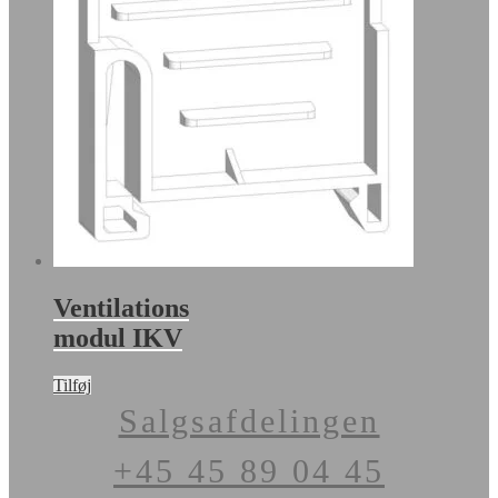
Ventilations
modul IKV
Tilføj
Salgsafdelingen
+45 45 89 04 45