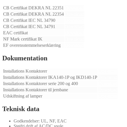
CB Certifikat DEKRA NL 22351
Download
CB Certifikat DEKRA NL 22354
Download
CB Certifikat IEC NL 34790
Download
CB Certifikat IEC NL 34791
Download
EAC cetifikat
Download
NF Mark certifikat IK
Download
EF overensstemmelseserklæring
Download
Dokumentation
Installations Kontaktorer
Download
Installations Kontaktorer IKA140-1P og IKD140-1P
Download
Installations Kontaktorer serie 200 og 400
Download
Installations Kontaktorer til jernbane
Download
Udskiftning af lamper
Download
Teknisk data
Godkendelser: UL, NF, EAC
Støjfri drift af AC/DC spole