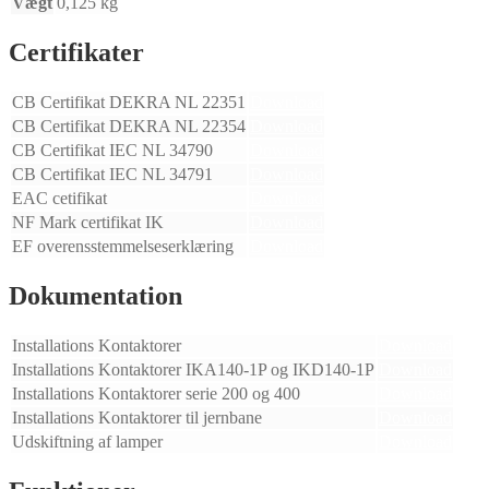
Vægt
0,125 kg
Certifikater
CB Certifikat DEKRA NL 22351
Download
CB Certifikat DEKRA NL 22354
Download
CB Certifikat IEC NL 34790
Download
CB Certifikat IEC NL 34791
Download
EAC cetifikat
Download
NF Mark certifikat IK
Download
EF overensstemmelseserklæring
Download
Dokumentation
Installations Kontaktorer
Download
Installations Kontaktorer IKA140-1P og IKD140-1P
Download
Installations Kontaktorer serie 200 og 400
Download
Installations Kontaktorer til jernbane
Download
Udskiftning af lamper
Download