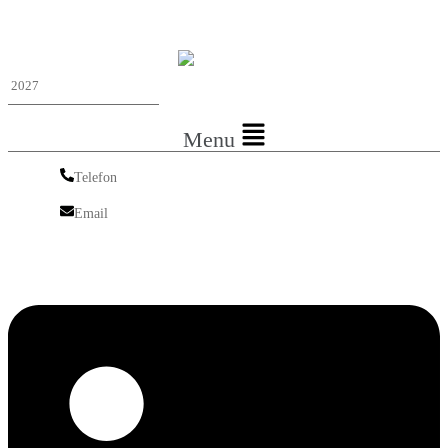
Iskra Nordic
Menu
Telefon
Telefon
Email
Email
Linkedin