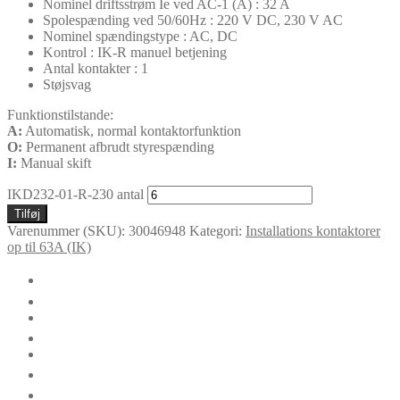
Nominel driftsstrøm Ie ved AC-1 (A) : 32 A
Spolespænding ved 50/60Hz : 220 V DC, 230 V AC
Nominel spændingstype : AC, DC
Kontrol : IK-R manuel betjening
Antal kontakter : 1
Støjsvag
Funktionstilstande:
A:
Automatisk, normal kontaktorfunktion
O:
Permanent afbrudt styrespænding
I:
Manual skift
IKD232-01-R-230 antal
Tilføj
Varenummer (SKU):
30046948
Kategori:
Installations kontaktorer
op til 63A (IK)
🛈
Yderligere information
Certifikater
Dokumentation
Funktioner
Teknisk data
Tilbehør