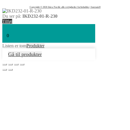
TELEFON:
+45 45 89 04 45
Copyright © 2026 Iskra Nordic alle rettigheder forbeholdes | fournais®
Du ser på:
IKD232-01-R-230
Tilføj
0
Listen er tom
Produkter
Gå til produkter