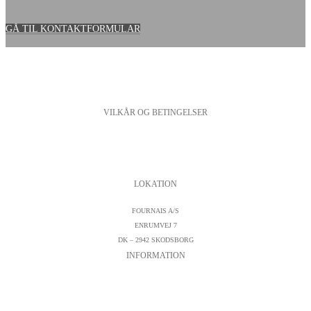
GÅ TIL KONTAKTFORMULAR
VILKÅR OG BETINGELSER
PERSONDATAPOLITIK
COOKIESPOLITIK
SALGS- OG LEVERINGSBETINGELSER
LOKATION
FOURNAIS A/S
ENRUMVEJ 7
DK – 2942 SKODSBORG
INFORMATION
KONTAKTFORMULAR
CVR : DK19542572