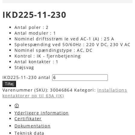
IKD225-11-230
Antal poler : 2
Antal moduler : 1
Nominel driftsstrøm Ie ved AC-1 (A) : 25 A
Spolespænding ved 50/60Hz : 220 V DC, 230 V AC
Nominel spændingstype : AC, DC
Kontrol : IK - fjernbetjening
Antal kontakter : 1
Støjsvag
IKD225-11-230 antal
Tilføj
Varenummer (SKU):
30046864
Kategori:
Installations
kontaktorer op til 63A (IK)
🛈
Yderligere information
Certifikater
Dokumentation
Teknisk data