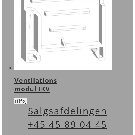
Ventilations
modul IKV
Tilføj
Salgsafdelingen
+45 45 89 04 45