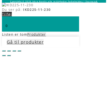
Copyright © 2026 Iskra Nordic alle rettigheder forbeholdes | fournais®
Du ser på:
IKD225-11-230
Tilføj
0
Listen er tom
Produkter
Gå til produkter