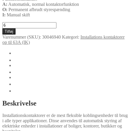
A:
Automatisk, normal kontaktorfunktion
O:
Permanent afbrudt styrespænding
I:
Manual skift
IKD225-
10-
Tilføj
R-
Varenummer (SKU):
30046940
Kategori:
Installations kontaktorer
230
op til 63A (IK)
antal
🛈
Yderligere information
Certifikater
Dokumentation
Funktioner
Teknisk data
Tilbehør
Beskrivelse
Installationskontaktorer er de mest fleksible koblingsenheder til brug
i alle typer applikationer. Disse anvendes til automatisk styring af
elektriske enheder i installationer af boliger, kontorer, butikker og