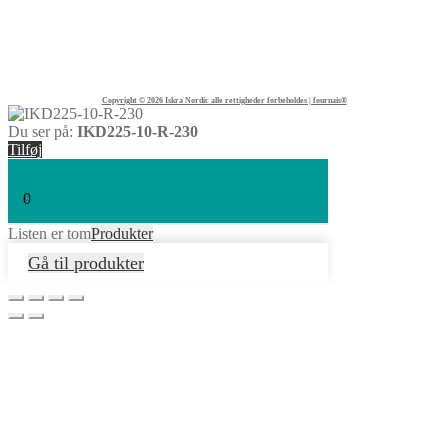
KONTAKTFORMULAR
CVR : DK19542572
TELEFON:
+45 45 89 04 45
Copyright © 2026 Iskra Nordic alle rettigheder forbeholdes | fournais®
Du ser på:
IKD225-10-R-230
Tilføj
0
Listen er tom
Produkter
Gå til produkter