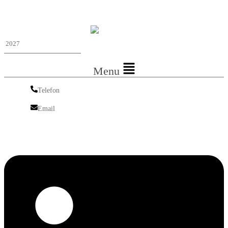
Iskra Nordic
Menu
Telefon
Telefon
Email
Email
Linkedin