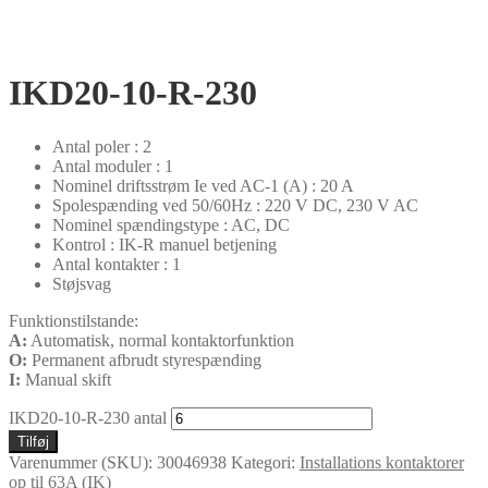
IKD20-10-R-230
Antal poler : 2
Antal moduler : 1
Nominel driftsstrøm Ie ved AC-1 (A) : 20 A
Spolespænding ved 50/60Hz : 220 V DC, 230 V AC
Nominel spændingstype : AC, DC
Kontrol : IK-R manuel betjening
Antal kontakter : 1
Støjsvag
Funktionstilstande:
A:
Automatisk, normal kontaktorfunktion
O:
Permanent afbrudt styrespænding
I:
Manual skift
IKD20-10-R-230 antal
Tilføj
Varenummer (SKU):
30046938
Kategori:
Installations kontaktorer
op til 63A (IK)