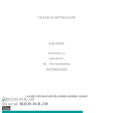
VILKÅR OG BETINGELSER
PERSONDATAPOLITIK
COOKIESPOLITIK
SALGS- OG LEVERINGSBETINGELSER
LOKATION
FOURNAIS A/S
ENRUMVEJ 7
DK – 2942 SKODSBORG
INFORMATION
KONTAKTFORMULAR
CVR : DK19542572
TELEFON:
+45 45 89 04 45
Copyright © 2026 Iskra Nordic alle rettigheder forbeholdes | fournais®
Du ser på:
IKD20-10-R-230
Tilføj