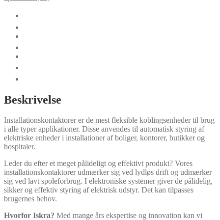
🛈
Yderligere information
Certifikater
Dokumentation
Funktioner
Teknisk data
Tilbehør
Beskrivelse
Installationskontaktorer er de mest fleksible koblingsenheder til brug
i alle typer applikationer. Disse anvendes til automatisk styring af
elektriske enheder i installationer af boliger, kontorer, butikker og
hospitaler.
Leder du efter et meget pålideligt og effektivt produkt? Vores
installationskontaktorer udmærker sig ved lydløs drift og udmærker
sig ved lavt spoleforbrug. I elektroniske systemer giver de pålidelig,
sikker og effektiv styring af elektrisk udstyr. Det kan tilpasses
brugernes behov.
Hvorfor Iskra?
Med mange års ekspertise og innovation kan vi