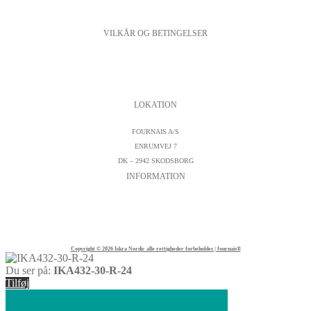
VILKÅR OG BETINGELSER
PERSONDATAPOLITIK
COOKIESPOLITIK
SALGS- OG LEVERINGSBETINGELSER
LOKATION
FOURNAIS A/S
ENRUMVEJ 7
DK – 2942 SKODSBORG
INFORMATION
KONTAKTFORMULAR
CVR : DK19542572
TELEFON:
+45 45 89 04 45
Copyright © 2026 Iskra Nordic alle rettigheder forbeholdes | fournais®
Du ser på:
IKA432-30-R-24
Tilføj