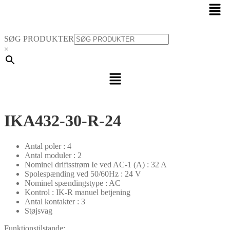
Men
SØG PRODUKTER
×
Menu
IKA432-30-R-24
Antal poler : 4
Antal moduler : 2
Nominel driftsstrøm Ie ved AC-1 (A) : 32 A
Spolespænding ved 50/60Hz : 24 V
Nominel spændingstype : AC
Kontrol : IK-R manuel betjening
Antal kontakter : 3
Støjsvag
Funktionstilstande: