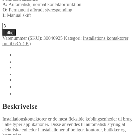
A:
Automatisk, normal kontaktorfunktion
O:
Permanent afbrudt styrespænding
I:
Manual skift
IKA432-
30-
Tilføj
R-
Varenummer (SKU):
30046925
Kategori:
Installations kontaktorer
24
op til 63A (IK)
antal
🛈
Yderligere information
Certifikater
Dokumentation
Funktioner
Teknisk data
Tilbehør
Beskrivelse
Installationskontaktorer er de mest fleksible koblingsenheder til brug
i alle typer applikationer. Disse anvendes til automatisk styring af
elektriske enheder i installationer af boliger, kontorer, butikker og