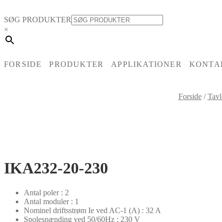
SØG PRODUKTER
×
FORSIDE
PRODUKTER
APPLIKATIONER
KONTA
Forside
/
Tavl
IKA232-20-230
Antal poler : 2
Antal moduler : 1
Nominel driftsstrøm Ie ved AC-1 (A) : 32 A
Spolespænding ved 50/60Hz : 230 V