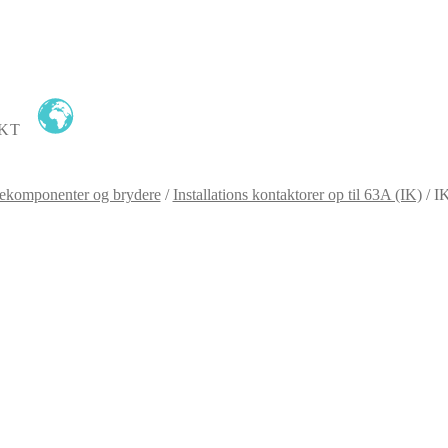
KT
ekomponenter og brydere
/
Installations kontaktorer op til 63A (IK)
/
I