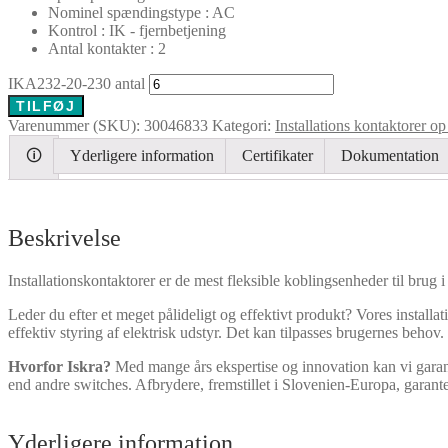
Nominel spændingstype : AC
Kontrol : IK - fjernbetjening
Antal kontakter : 2
IKA232-20-230 antal
TILFØJ
Varenummer (SKU):
30046833
Kategori:
Installations kontaktorer op
🛈
Yderligere information
Certifikater
Dokumentation
Beskrivelse
Installationskontaktorer er de mest fleksible koblingsenheder til brug i 
Leder du efter et meget pålideligt og effektivt produkt? Vores install
effektiv styring af elektrisk udstyr. Det kan tilpasses brugernes behov.
Hvorfor Iskra?
Med mange års ekspertise og innovation kan vi garante
end andre switches. Afbrydere, fremstillet i Slovenien-Europa, garant
Yderligere information