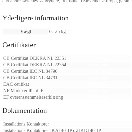
end andre switches. Afbrydere, fremstillet i Slovenien-Europa, garant
Yderligere information
Vægt
0,125 kg
Certifikater
CB Certifikat DEKRA NL 22351
Download
CB Certifikat DEKRA NL 22354
Download
CB Certifikat IEC NL 34790
Download
CB Certifikat IEC NL 34791
Download
EAC cetifikat
Download
NF Mark certifikat IK
Download
EF overensstemmelseserklæring
Download
Dokumentation
Installations Kontaktorer
Installations Kontaktorer IKA140-1P og IKD140-1P