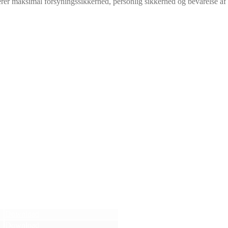
erer maksimal forsyningssikkerhed, personlig sikkerhed og bevarelse af 
Download
Download