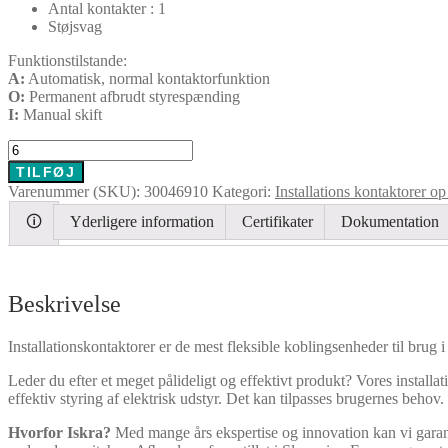
Antal kontakter : 1
Støjsvag
Funktionstilstande:
A:
Automatisk, normal kontaktorfunktion
O:
Permanent afbrudt styrespænding
I:
Manual skift
IKA225-
01-
TILFØJ
R-
Varenummer (SKU):
30046910
Kategori:
Installations kontaktorer op
230
antal
🛈
Yderligere information
Certifikater
Dokumentation
Beskrivelse
Installationskontaktorer er de mest fleksible koblingsenheder til brug i 
Leder du efter et meget pålideligt og effektivt produkt? Vores install
effektiv styring af elektrisk udstyr. Det kan tilpasses brugernes behov.
Hvorfor Iskra?
Med mange års ekspertise og innovation kan vi garante