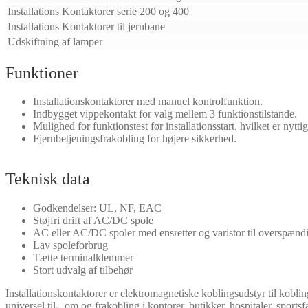
Installations Kontaktorer serie 200 og 400
Installations Kontaktorer til jernbane
Udskiftning af lamper
Funktioner
Installationskontaktorer med manuel kontrolfunktion.
Indbygget vippekontakt for valg mellem 3 funktionstilstande.
Mulighed for funktionstest før installationsstart, hvilket er nyttig
Fjernbetjeningsfrakobling for højere sikkerhed.
Teknisk data
Godkendelser: UL, NF, EAC
Støjfri drift af AC/DC spole
AC eller AC/DC spoler med ensretter og varistor til overspænd
Lav spoleforbrug
Tætte terminalklemmer
Stort udvalg af tilbehør
Installationskontaktorer er elektromagnetiske koblingsudstyr til kobling 
universel til-, om og frakobling i kontorer, butikker, hospitaler, sportsfa