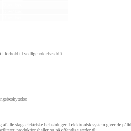
Download
Download
Download
t i forhold til vedligeholdelsesdrift.
ingsbeskyttelse
af alle slags elektriske belastninger. I elektronisk system giver de pålid
ciliteter, produktionshaller og på offentlige steder til: