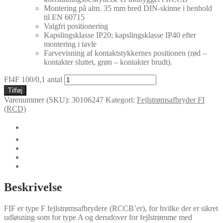
Montering på alm. 35 mm bred DIN-skinne i henhold
til EN 60715
Valgfri positionering
Kapslingsklasse IP20; kapslingsklasse IP40 efter
montering i tavle
Farvevisning af kontaktstykkernes positionen (rød –
kontakter sluttet, grøn – kontakter brudt).
FI4F 100/0,1 antal
Tilføj
Varenummer (SKU):
30106247
Kategori:
Fejlstrømsafbryder FI
(RCD)
🛈
Yderligere information
Certifikater
Dokumenter
Specielle versioner
Beskrivelse
FIF er type F fejlstrømsafbrydere (RCCB’er), for hvilke der er sikret
udløsning som for type A og derudover for fejlstrømme med