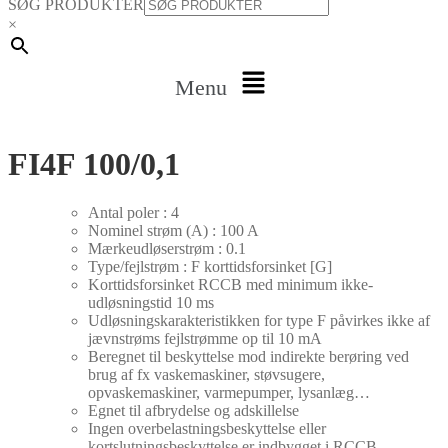
SØG PRODUKTER
×
Menu
FI4F 100/0,1
Antal poler : 4
Nominel strøm (A) : 100 A
Mærkeudløserstrøm : 0.1
Type/fejlstrøm : F korttidsforsinket [G]
Korttidsforsinket RCCB med minimum ikke-
udløsningstid 10 ms
Udløsningskarakteristikken for type F påvirkes ikke af
jævnstrøms fejlstrømme op til 10 mA
Beregnet til beskyttelse mod indirekte berøring ved
brug af fx vaskemaskiner, støvsugere,
opvaskemaskiner, varmepumper, lysanlæg…
Egnet til afbrydelse og adskillelse
Ingen overbelastningsbeskyttelse eller
kortslutningsbeskyttelse er indbygget i RCCB