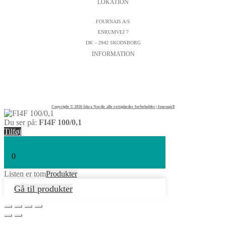
LOKATION
FOURNAIS A/S
ENRUMVEJ 7
DK – 2942 SKODSBORG
INFORMATION
KONTAKTFORMULAR
CVR : DK19542572
TELEFON:
+45 45 89 04 45
Copyright © 2026 Iskra Nordic alle rettigheder forbeholdes | fournais®
Du ser på:
FI4F 100/0,1
Tilføj
0
Listen er tom
Produkter
Gå til produkter