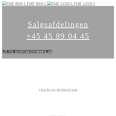
FI4F 80/0,1
FI4F 125/0,1
Salgsafdelingen
+45 45 89 04 45
GÅ TIL KONTAKTFORMULAR
VILKÅR OG BETINGELSER
PERSONDATAPOLITIK
COOKIESPOLITIK
SALGS- OG LEVERINGSBETINGELSER