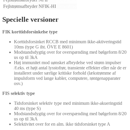
Fejlstrømsafbryder NFIK-HI
Download
Specielle versioner
FIK korttidsforsinkelse type
Korttidsforsinket RCCB med minimum ikke-aktiveringstid
10ms (type G iht. ÖVE E 8601)
Modstandsdygtig over for overspænding med bølgeform 8/20
us op til 3kA
Høj immunitet mod uønsket afbrydelse ved strøm impulser
/f.eks. et højt antal lysstofrør, transiente effekter eller når de er
installeret under særlige kritiske forhold (lækstrømme af
impulsform ved lange kabler, computere, røntgenapparater
osv.)
FIS selektiv type
Tidsforsinket selektiv type med minimum ikke-akueringstid
40 ms (type S)
Modstandsdygtig over for overspænding med bølgeform 8/20
us op til 3kA
Selektivitet over for en alm. ikke tidsforsinket type A