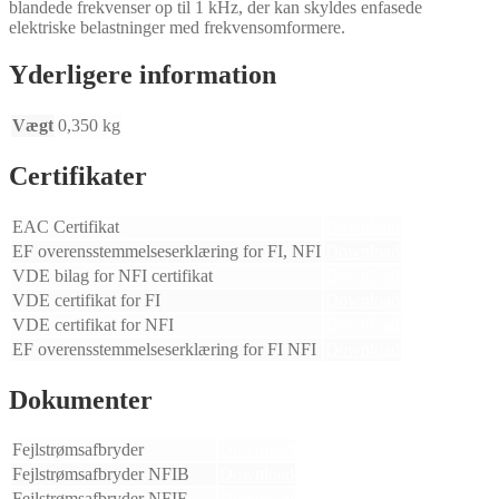
blandede frekvenser op til 1 kHz, der kan skyldes enfasede
elektriske belastninger med frekvensomformere.
Yderligere information
Vægt
0,350 kg
Certifikater
EAC Certifikat
Download
EF overensstemmelseserklæring for FI, NFI
Download
VDE bilag for NFI certifikat
Download
VDE certifikat for FI
Download
VDE certifikat for NFI
Download
EF overensstemmelseserklæring for FI NFI
Download
Dokumenter
Fejlstrømsafbryder
Download
Fejlstrømsafbryder NFIB
Download
Fejlstrømsafbryder NFIF
Download