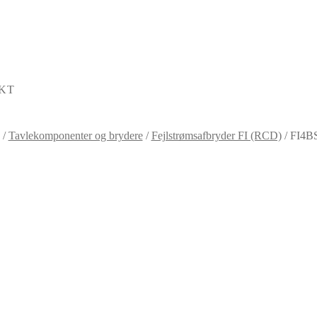
KT
/
Tavlekomponenter og brydere
/
Fejlstrømsafbryder FI (RCD)
/
FI4BS