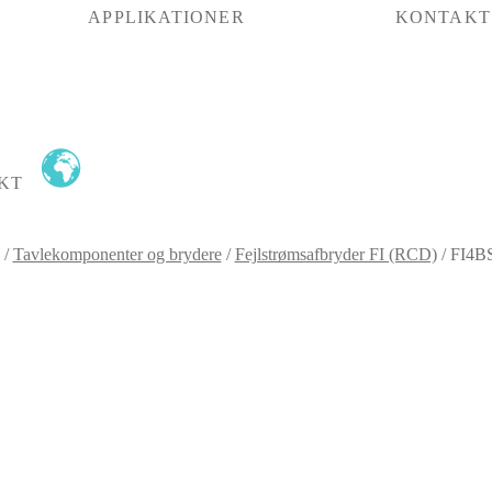
APPLIKATIONER
KONTAKT
KT
/
Tavlekomponenter og brydere
/
Fejlstrømsafbryder FI (RCD)
/
FI4BS