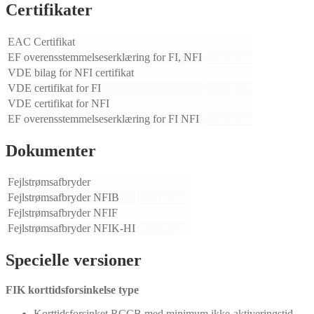
Certifikater
EAC Certifikat
Download
EF overensstemmelseserklæring for FI, NFI
Download
VDE bilag for NFI certifikat
Download
VDE certifikat for FI
Download
VDE certifikat for NFI
Download
EF overensstemmelseserklæring for FI NFI
Download
Dokumenter
Fejlstrømsafbryder
Download
Fejlstrømsafbryder NFIB
Download
Fejlstrømsafbryder NFIF
Download
Fejlstrømsafbryder NFIK-HI
Download
Specielle versioner
FIK korttidsforsinkelse type
Korttidsforsinket RCCB med minimum ikke-aktiveringstid