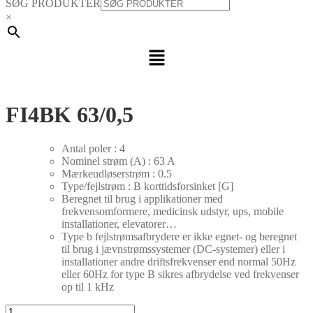
SØG PRODUKTER
×
Menu
FI4BK 63/0,5
Antal poler : 4
Nominel strøm (A) : 63 A
Mærkeudløserstrøm : 0.5
Type/fejlstrøm : B korttidsforsinket [G]
Beregnet til brug i applikationer med
frekvensomformere, medicinsk udstyr, ups, mobile
installationer, elevatorer…
Type b fejlstrømsafbrydere er ikke egnet- og beregnet
til brug i jævnstrømssystemer (DC-systemer) eller i
installationer andre driftsfrekvenser end normal 50Hz
eller 60Hz for type B sikres afbrydelse ved frekvenser
op til 1 kHz
FI4BK