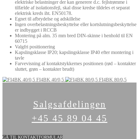
elektriske belastninger der kan generere d.c. fejlstrømme i
tilfælde af isolationsfejl, skal disse kredse tildeles et separat
elektrisk kreds iht. EN50178.
Egnet til afbrydelse og adskillelse
Ingen overbelastningsbeskyttelse eller kortslutningsbeskyttelse
er indbygget i RCCB
Montering på alm. 35 mm bred DIN-skinne i henhold til EN
60715
Valgfri positionering
Kapslingsklasse IP20; kapslingsklasse IP40 efter montering i
tavle
Farvevisning af kontaktstykkernes positionen (rød – kontakter
sluttet, grøn – kontakter brudt)
FI4BK 40/0,5
FI4BK 80/0,5
Salgsafdelingen
+45 45 89 04 45
GÅ TIL KONTAKTFORMULAR