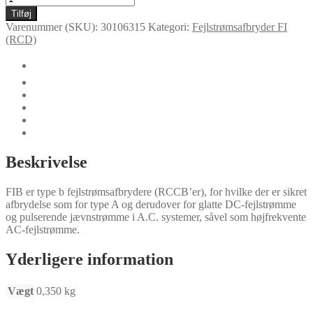
63/0,5
Tilføj
antal
Varenummer (SKU):
30106315
Kategori:
Fejlstrømsafbryder FI
(RCD)
🛈
Yderligere information
Certifikater
Dokumenter
Specielle versioner
Udgaver af FI4BK
Beskrivelse
FIB er type b fejlstrømsafbrydere (RCCB’er), for hvilke der er sikret
afbrydelse som for type A og derudover for glatte DC-fejlstrømme
og pulserende jævnstrømme i A.C. systemer, såvel som højfrekvente
AC-fejlstrømme.
Yderligere information
Vægt
0,350 kg