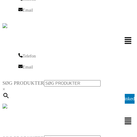
Telefon
Email
Email
Men
Telefon
Telefon
Email
Email
SØG PRODUKTER
×
Linkedi
Men