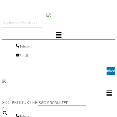
Iskra Nordic
Menu
Telefon
Telefon
Email
Email
Linkedi
Men
SØG PRODUKTER
×
Telefon