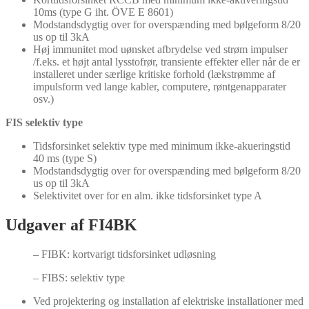
10ms (type G iht. ÖVE E 8601)
Modstandsdygtig over for overspænding med bølgeform 8/20
us op til 3kA
Høj immunitet mod uønsket afbrydelse ved strøm impulser
/f.eks. et højt antal lysstofrør, transiente effekter eller når de er
installeret under særlige kritiske forhold (lækstrømme af
impulsform ved lange kabler, computere, røntgenapparater
osv.)
FIS selektiv type
Tidsforsinket selektiv type med minimum ikke-akueringstid
40 ms (type S)
Modstandsdygtig over for overspænding med bølgeform 8/20
us op til 3kA
Selektivitet over for en alm. ikke tidsforsinket type A
Udgaver af FI4BK
– FIBK: kortvarigt tidsforsinket udløsning
– FIBS: selektiv type
Ved projektering og installation af elektriske installationer med