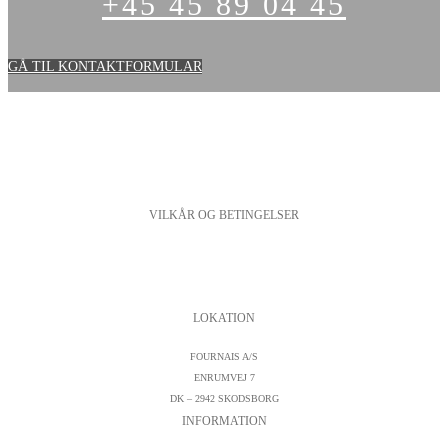
+45 45 89 04 45
GÅ TIL KONTAKTFORMULAR
VILKÅR OG BETINGELSER
PERSONDATAPOLITIK
COOKIESPOLITIK
SALGS- OG LEVERINGSBETINGELSER
LOKATION
FOURNAIS A/S
ENRUMVEJ 7
DK – 2942 SKODSBORG
INFORMATION