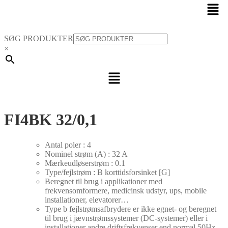
Men
SØG PRODUKTER
×
Menu
FI4BK 32/0,1
Antal poler : 4
Nominel strøm (A) : 32 A
Mærkeudløserstrøm : 0.1
Type/fejlstrøm : B korttidsforsinket [G]
Beregnet til brug i applikationer med
frekvensomformere, medicinsk udstyr, ups, mobile
installationer, elevatorer…
Type b fejlstrømsafbrydere er ikke egnet- og beregnet
til brug i jævnstrømssystemer (DC-systemer) eller i
installationer andre driftsfrekvenser end normal 50Hz