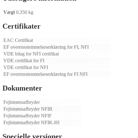
Vægt
0,350 kg
Certifikater
EAC Certifikat
Download
EF overensstemmelseserklæring for FI, NFI
Download
VDE bilag for NFI certifikat
Download
VDE certifikat for FI
Download
VDE certifikat for NFI
Download
EF overensstemmelseserklæring for FI NFI
Download
Dokumenter
Fejlstrømsafbryder
Download
Fejlstrømsafbryder NFIB
Download
Fejlstrømsafbryder NFIF
Download
Fejlstrømsafbryder NFIK-HI
Download
Specielle versioner