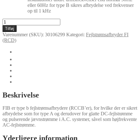
eller 60Hz for type B sikres afbrydelse ved frekvenser
op til 1 kHz
FI4BK
32/0,1
Tilføj
antal
Varenummer (SKU):
30106299
Kategori:
Fejlstrømsafbryder FI
(RCD)
🛈
Yderligere information
Certifikater
Dokumenter
Specielle versioner
Udgaver af FI4BK
Beskrivelse
FIB er type b fejlstrømsafbrydere (RCCB’er), for hvilke der er sikret
afbrydelse som for type A og derudover for glatte DC-fejlstrømme
og pulserende jævnstrømme i A.C. systemer, såvel som højfrekvente
AC-fejlstrømme.
Yderligere information