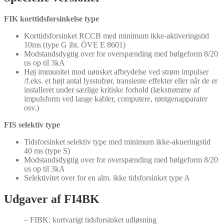
FIK korttidsforsinkelse type
Korttidsforsinket RCCB med minimum ikke-aktiveringstid
10ms (type G iht. ÖVE E 8601)
Modstandsdygtig over for overspænding med bølgeform 8/20
us op til 3kA
Høj immunitet mod uønsket afbrydelse ved strøm impulser
/f.eks. et højt antal lysstofrør, transiente effekter eller når de er
installeret under særlige kritiske forhold (lækstrømme af
impulsform ved lange kabler, computere, røntgenapparater
osv.)
FIS selektiv type
Tidsforsinket selektiv type med minimum ikke-akueringstid
40 ms (type S)
Modstandsdygtig over for overspænding med bølgeform 8/20
us op til 3kA
Selektivitet over for en alm. ikke tidsforsinket type A
Udgaver af FI4BK
– FIBK: kortvarigt tidsforsinket udløsning