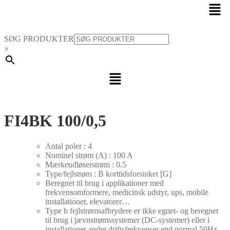
Men
SØG PRODUKTER
×
Menu
FI4BK 100/0,5
Antal poler : 4
Nominel strøm (A) : 100 A
Mærkeudløserstrøm : 0.5
Type/fejlstrøm : B korttidsforsinket [G]
Beregnet til brug i applikationer med
frekvensomformere, medicinsk udstyr, ups, mobile
installationer, elevatorer…
Type b fejlstrømsafbrydere er ikke egnet- og beregnet
til brug i jævnstrømssystemer (DC-systemer) eller i
installationer andre driftsfrekvenser end normal 50Hz