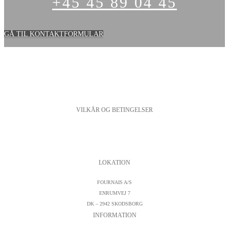
+45 45 89 04 45
GÅ TIL KONTAKTFORMULAR
VILKÅR OG BETINGELSER
PERSONDATAPOLITIK
COOKIESPOLITIK
SALGS- OG LEVERINGSBETINGELSER
LOKATION
FOURNAIS A/S
ENRUMVEJ 7
DK – 2942 SKODSBORG
INFORMATION