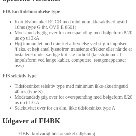
FIK korttidsforsinkelse type
Korttidsforsinket RCCB med minimum ikke-aktiveringstid
10ms (type G iht. ÖVE E 8601)
Modstandsdygtig over for overspænding med bølgeform 8/20
us op til 3kA
Høj immunitet mod uønsket afbrydelse ved strøm impulser
/f.eks. et højt antal lysstofrør, transiente effekter eller når de er
installeret under særlige kritiske forhold (lækstrømme af
impulsform ved lange kabler, computere, røntgenapparater
osv.)
FIS selektiv type
Tidsforsinket selektiv type med minimum ikke-akueringstid
40 ms (type S)
Modstandsdygtig over for overspænding med bølgeform 8/20
us op til 3kA
Selektivitet over for en alm. ikke tidsforsinket type A
Udgaver af FI4BK
– FIBK: kortvarigt tidsforsinket udløsning