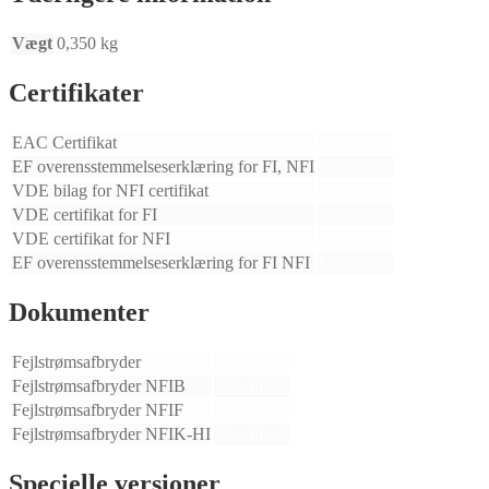
Vægt
0,350 kg
Certifikater
EAC Certifikat
Download
EF overensstemmelseserklæring for FI, NFI
Download
VDE bilag for NFI certifikat
Download
VDE certifikat for FI
Download
VDE certifikat for NFI
Download
EF overensstemmelseserklæring for FI NFI
Download
Dokumenter
Fejlstrømsafbryder
Download
Fejlstrømsafbryder NFIB
Download
Fejlstrømsafbryder NFIF
Download
Fejlstrømsafbryder NFIK-HI
Download
Specielle versioner