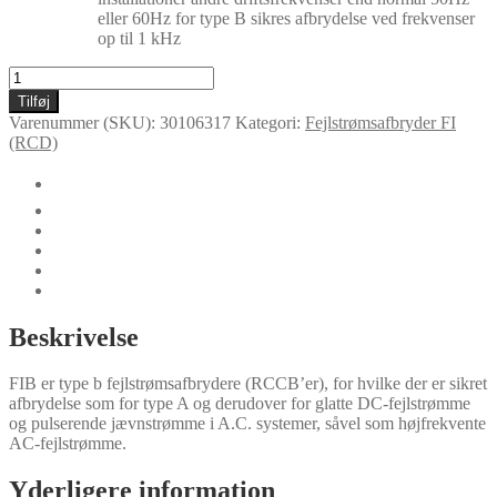
eller 60Hz for type B sikres afbrydelse ved frekvenser
op til 1 kHz
FI4BK
100/0,5
Tilføj
antal
Varenummer (SKU):
30106317
Kategori:
Fejlstrømsafbryder FI
(RCD)
🛈
Yderligere information
Certifikater
Dokumenter
Specielle versioner
Udgaver af FI4BK
Beskrivelse
FIB er type b fejlstrømsafbrydere (RCCB’er), for hvilke der er sikret
afbrydelse som for type A og derudover for glatte DC-fejlstrømme
og pulserende jævnstrømme i A.C. systemer, såvel som højfrekvente
AC-fejlstrømme.
Yderligere information