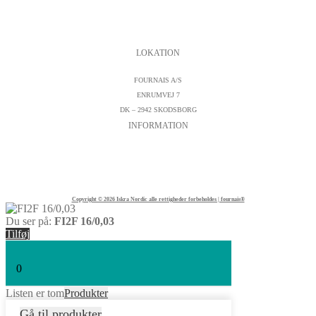
PERSONDATAPOLITIK
COOKIESPOLITIK
SALGS- OG LEVERINGSBETINGELSER
LOKATION
FOURNAIS A/S
ENRUMVEJ 7
DK – 2942 SKODSBORG
INFORMATION
KONTAKTFORMULAR
CVR : DK19542572
TELEFON:
+45 45 89 04 45
Copyright © 2026 Iskra Nordic alle rettigheder forbeholdes | fournais®
Du ser på:
FI2F 16/0,03
Tilføj
0
Listen er tom
Produkter
Gå til produkter