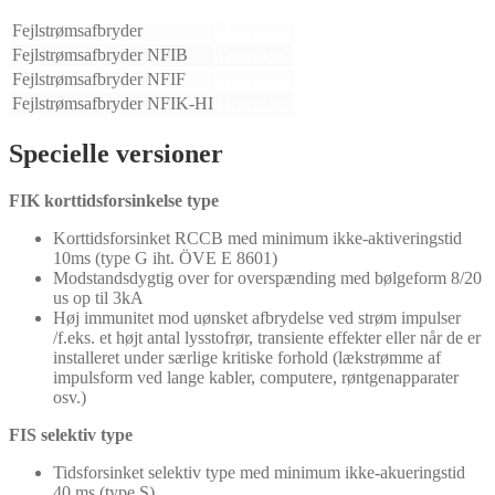
Fejlstrømsafbryder
Download
Fejlstrømsafbryder NFIB
Download
Fejlstrømsafbryder NFIF
Download
Fejlstrømsafbryder NFIK-HI
Download
Specielle versioner
FIK korttidsforsinkelse type
Korttidsforsinket RCCB med minimum ikke-aktiveringstid
10ms (type G iht. ÖVE E 8601)
Modstandsdygtig over for overspænding med bølgeform 8/20
us op til 3kA
Høj immunitet mod uønsket afbrydelse ved strøm impulser
/f.eks. et højt antal lysstofrør, transiente effekter eller når de er
installeret under særlige kritiske forhold (lækstrømme af
impulsform ved lange kabler, computere, røntgenapparater
osv.)
FIS selektiv type
Tidsforsinket selektiv type med minimum ikke-akueringstid
40 ms (type S)