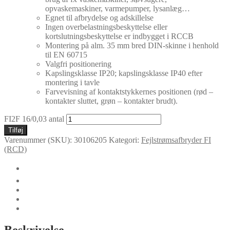
opvaskemaskiner, varmepumper, lysanlæg…
Egnet til afbrydelse og adskillelse
Ingen overbelastningsbeskyttelse eller
kortslutningsbeskyttelse er indbygget i RCCB
Montering på alm. 35 mm bred DIN-skinne i henhold
til EN 60715
Valgfri positionering
Kapslingsklasse IP20; kapslingsklasse IP40 efter
montering i tavle
Farvevisning af kontaktstykkernes positionen (rød –
kontakter sluttet, grøn – kontakter brudt).
FI2F 16/0,03 antal
Tilføj
Varenummer (SKU):
30106205
Kategori:
Fejlstrømsafbryder FI
(RCD)
🛈
Yderligere information
Certifikater
Dokumenter
Specielle versioner
Beskrivelse