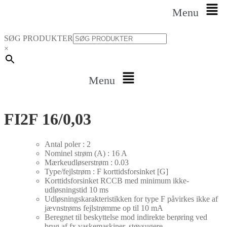
Menu
SØG PRODUKTER
×
Menu
FI2F 16/0,03
Antal poler : 2
Nominel strøm (A) : 16 A
Mærkeudløserstrøm : 0.03
Type/fejlstrøm : F korttidsforsinket [G]
Korttidsforsinket RCCB med minimum ikke-
udløsningstid 10 ms
Udløsningskarakteristikken for type F påvirkes ikke af
jævnstrøms fejlstrømme op til 10 mA
Beregnet til beskyttelse mod indirekte berøring ved
brug af fx vaskemaskiner, støvsugere,