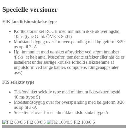
Specielle versioner
FIK korttidsforsinkelse type
Korttidsforsinket RCCB med minimum ikke-aktiveringstid
10ms (type G iht. ÖVE E 8601)
Modstandsdygtig over for overspænding med bølgeform 8/20
us op til 3kA
Høj immunitet mod uønsket afbrydelse ved strøm impulser
/f.eks. et højt antal lysstofrør, transiente effekter eller når de er
installeret under særlige kritiske forhold (lækstrømme af
impulsform ved lange kabler, computere, røntgenapparater
osv.)
FIS selektiv type
Tidsforsinket selektiv type med minimum ikke-akueringstid
40 ms (type S)
Modstandsdygtig over for overspænding med bølgeform 8/20
us op til 3kA
Selektivitet over for en alm. ikke tidsforsinket type A
FI2 63/0,5
FI2 100/0,5