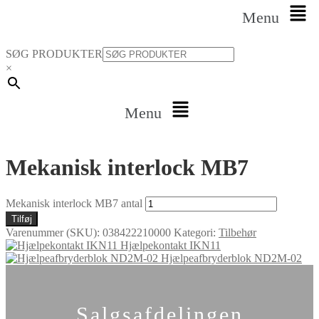
Menu
SØG PRODUKTER
×
Menu
Mekanisk interlock MB7
Mekanisk interlock MB7 antal
Tilføj
Varenummer (SKU):
038422210000
Kategori:
Tilbehør
Hjælpekontakt IKN11
Hjælpeafbryderblok ND2M-02
Salgsafdelingen