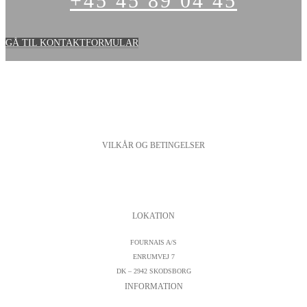
+45 45 89 04 45
GÅ TIL KONTAKTFORMULAR
VILKÅR OG BETINGELSER
PERSONDATAPOLITIK
COOKIESPOLITIK
SALGS- OG LEVERINGSBETINGELSER
LOKATION
FOURNAIS A/S
ENRUMVEJ 7
DK – 2942 SKODSBORG
INFORMATION