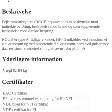
Specielle versioner
Beskrivelse
Fejlstrømsafbrydere (RCCB’er) anvendes til beskyttelse mod
indirekte berøring, beskyttelse mod brand og som supplerende
beskyttelse mod direkte berøring.
RCCB’er type A (tidligere kaldet: HPFI) udkobler ved sinusformet
a.c.-reststrøm og ved pulserende d.c.-reststrøm, samt ved pulserende
d.c.-reststrøm overlejret som glat jævnstrøm på 6 mA.
Yderligere information
Vægt
0,184 kg
Certifikater
EAC Certifikat
Download
EF overensstemmelseserklæring for FI, NFI
Download
VDE bilag for NFI certifikat
Download
VDE certifikat for FI
Download