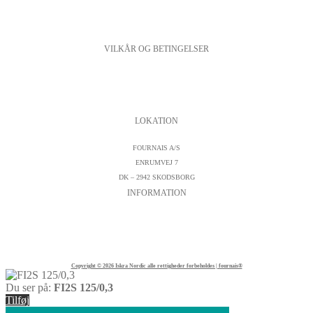
VILKÅR OG BETINGELSER
PERSONDATAPOLITIK
COOKIESPOLITIK
SALGS- OG LEVERINGSBETINGELSER
LOKATION
FOURNAIS A/S
ENRUMVEJ 7
DK – 2942 SKODSBORG
INFORMATION
KONTAKTFORMULAR
CVR : DK19542572
TELEFON:
+45 45 89 04 45
Copyright © 2026 Iskra Nordic alle rettigheder forbeholdes | fournais®
Du ser på:
FI2S 125/0,3
Tilføj