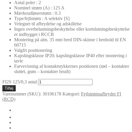
Antal poler : 2
Nominel strøm (A) : 125 A
Mærkeudløserstrøm : 0.3
Type/fejlstrøm : A selektiv [S]
Velegnet til afbrydelse og adskillelse
Ingen overbelastningsbeskyttelse eller kortslutningsbeskyttelse
er indbygget i RCCB
Montering på alm. 35 mm bred DIN-skinne i henhold til EN
60715
Valgfri positionering
Kapslingsklasse IP20; kapslingsklasse IP40 efter montering i
tavle
Farvevisning af kontaktstykkernes positionen (rød – kontakter
sluttet, grøn – kontakter brudt)
FI2S 125/0,3 antal
Tilføj
Varenummer (SKU):
30106178
Kategori:
Fejlstrømsafbryder FI
(RCD)
🛈
Yderligere information
Certifikater
Dokumenter