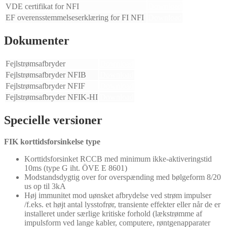
VDE certifikat for NFI
Download
EF overensstemmelseserklæring for FI NFI
Download
Dokumenter
Fejlstrømsafbryder
Download
Fejlstrømsafbryder NFIB
Download
Fejlstrømsafbryder NFIF
Download
Fejlstrømsafbryder NFIK-HI
Download
Specielle versioner
FIK korttidsforsinkelse type
Korttidsforsinket RCCB med minimum ikke-aktiveringstid
10ms (type G iht. ÖVE E 8601)
Modstandsdygtig over for overspænding med bølgeform 8/20
us op til 3kA
Høj immunitet mod uønsket afbrydelse ved strøm impulser
/f.eks. et højt antal lysstofrør, transiente effekter eller når de er
installeret under særlige kritiske forhold (lækstrømme af
impulsform ved lange kabler, computere, røntgenapparater